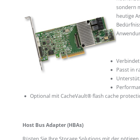
sondern m
heutige A
Bedürfnis
Anwendun
Verbindet
Passt in 
Unterstüt
Performanc
Optional mit CacheVault® flash cache protect
Host Bus Adapter (HBAs)
Rüsten Sie Ihre Storage Solutions mit der nötig