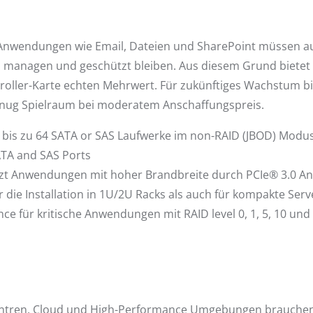
 Anwendungen wie Email, Dateien und SharePoint müssen auf
u managen und geschützt bleiben. Aus diesem Grund biete
roller-Karte echten Mehrwert. Für zukünftiges Wachstum bie
nug Spielraum bei moderatem Anschaffungspreis.
 bis zu 64 SATA or SAS Laufwerke im non-RAID (JBOD) Modu
TA and SAS Ports
zt Anwendungen mit hoher Brandbreite durch PCIe® 3.0 A
 die Installation in 1U/2U Racks als auch für kompakte Serv
ce für kritische Anwendungen mit RAID level 0, 1, 5, 10 und
tren, Cloud und High-Performance Umgebungen brauchen 