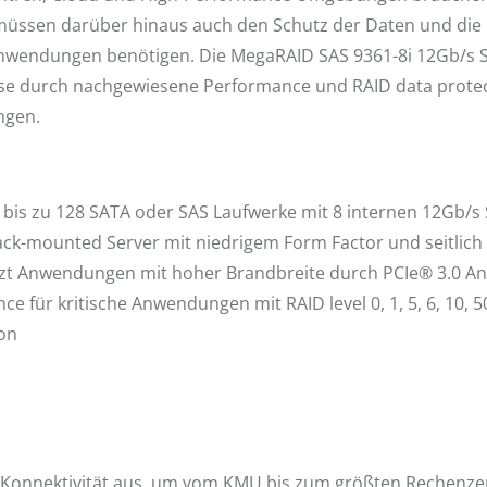
üssen darüber hinaus auch den Schutz der Daten und die 
nwendungen benötigen. Die MegaRAID SAS 9361-8i 12Gb/s SAS
se durch nachgewiesene Performance und RAID data protect
gen.
 bis zu 128 SATA oder SAS Laufwerke mit 8 internen 12Gb/s
rack-mounted Server mit niedrigem Form Factor und seitlic
zt Anwendungen mit hoher Brandbreite durch PCIe® 3.0 A
e für kritische Anwendungen mit RAID level 0, 1, 5, 6, 10, 5
ion
en Konnektivität aus, um vom KMU bis zum größten Rechenze