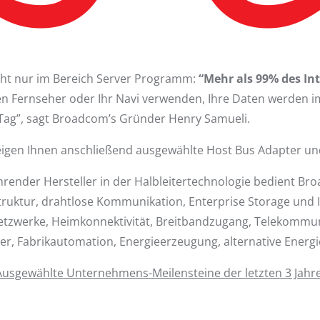
icht nur im Bereich Server Programm:
“Mehr als 99% des In
ren Fernseher oder Ihr Navi verwenden, Ihre Daten werden 
o Tag”, sagt Broadcom’s Gründer Henry Samueli.
eigen Ihnen anschließend ausgewählte Host Bus Adapter un
hrender Hersteller in der Halbleitertechnologie bedient B
ruktur, drahtlose Kommunikation, Enterprise Storage und I
tzwerke, Heimkonnektivität, Breitbandzugang, Telekommu
r, Fabrikautomation, Energieerzeugung, alternative Energ
Ausgewählte Unternehmens-Meilensteine der letzten 3 Jahre