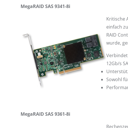
MegaRAID SAS 9341-8i
Kritische
einfach z
RAID Cont
wurde, ge
Verbindet
12Gb/s SA
Unterstüt
Sowohl für
Performan
MegaRAID SAS 9361-8i
Rechenzen