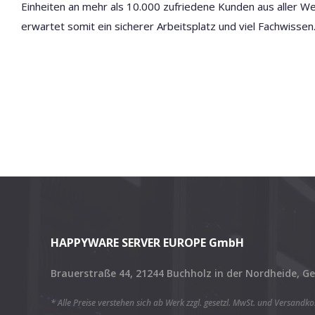
Einheiten an mehr als 10.000 zufriedene Kunden aus aller Wel
erwartet somit ein sicherer Arbeitsplatz und viel Fachwissen
HAPPYWARE SERVER EUROPE GmbH
Brauerstraße 44, 21244 Buchholz in der Nordheide, 
* Alle Preise verstehen sich ab Werk zzgl. gesetzl. MwSt. und Versandk