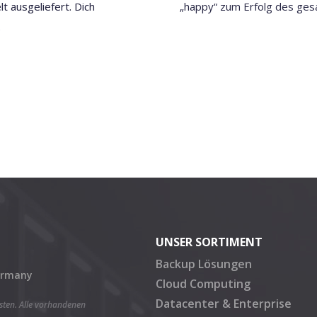
t ausgeliefert. Dich
„happy“ zum Erfolg des ge
.
UNSER SORTIMENT
Backup Lösungen
Germany
Cloud Computing
Datacenter & Enterprise
osten. Alle vorhandenen