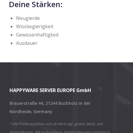
Deine Stärken:
Neugierde
Wissbegierigkeit
Gewissenhaftigkeit
Ausdauer
HAPPYWARE SERVER EUROPE GmbH
Brauerstraße 44, 21244 Buchholz in der
Nordheide, Germany
* Alle Preise verstehen sich ab Werk zzgl. gesetzl. MwSt. und
Versandkosten. Alle vorhandenen Abbildungen sind symbolisch,