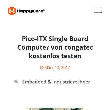
Skip
to
content
HAPPYWARE JOBS
Pico-ITX Single Board
Computer von congatec
kostenlos testen
Posted
März 13, 2017
on
Embedded & Industrierechner