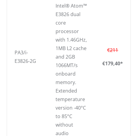
Intel® Atom™
E3826 dual
core
processor
with 1.46GHz,
1MB L2 cache
€211
PA3/i-
and 2GB
E3826-2G
€179,40*
1066MT/s
onboard
memory.
Extended
temperature
version -40°C
to 85°C
without
audio