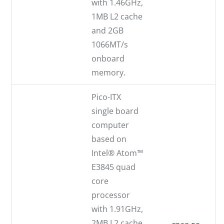
with 1.46GHz,
1MB L2 cache
and 2GB
1066MT/s
onboard
memory.
Pico-ITX
single board
computer
based on
Intel® Atom™
E3845 quad
core
processor
with 1.91GHz,
2MB L2 cache