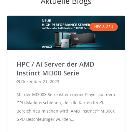
Aktuelle Blogs
HPC & GPU
HPC / AI Server der AMD
Instinct MI300 Serie
Posted
Dezember 21, 2023
on
Mit der MI300X Serie ist ein neuer Player auf dem
GPU-Markt erschienen, der die Karten im KI-
Bereich neu mischen wird. AMD Instinct™ MI300X
GPU-Beschleuniger wurden…