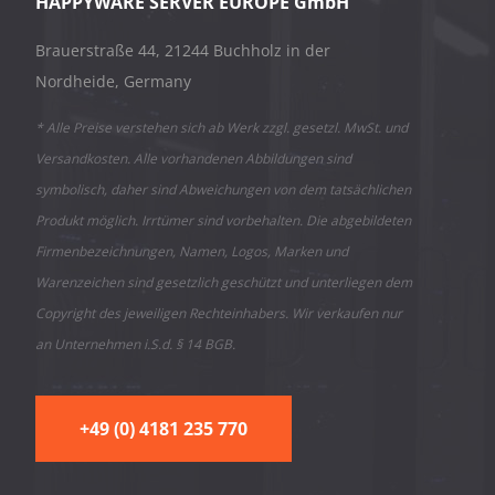
HAPPYWARE SERVER EUROPE GmbH
Brauerstraße 44, 21244 Buchholz in der
Nordheide, Germany
* Alle Preise verstehen sich ab Werk zzgl. gesetzl. MwSt. und
Versandkosten. Alle vorhandenen Abbildungen sind
symbolisch, daher sind Abweichungen von dem tatsächlichen
Produkt möglich. Irrtümer sind vorbehalten. Die abgebildeten
Firmenbezeichnungen, Namen, Logos, Marken und
Warenzeichen sind gesetzlich geschützt und unterliegen dem
Copyright des jeweiligen Rechteinhabers. Wir verkaufen nur
an Unternehmen i.S.d. § 14 BGB.
+49 (0) 4181 235 770