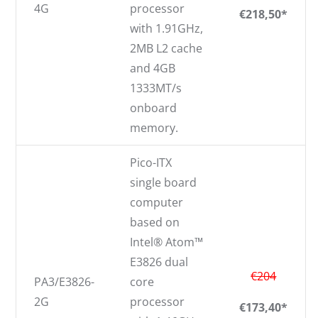
4G
processor
€218,50*
with 1.91GHz,
2MB L2 cache
and 4GB
1333MT/s
onboard
memory.
Pico-ITX
single board
computer
based on
Intel® Atom™
E3826 dual
€204
PA3/E3826-
core
2G
processor
€173,40*