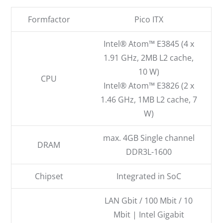
Formfactor
Pico ITX
Intel® Atom™ E3845 (4 x
1.91 GHz, 2MB L2 cache,
10 W)
CPU
Intel® Atom™ E3826 (2 x
1.46 GHz, 1MB L2 cache, 7
W)
max. 4GB Single channel
DRAM
DDR3L-1600
Chipset
Integrated in SoC
LAN Gbit / 100 Mbit / 10
Mbit | Intel Gigabit