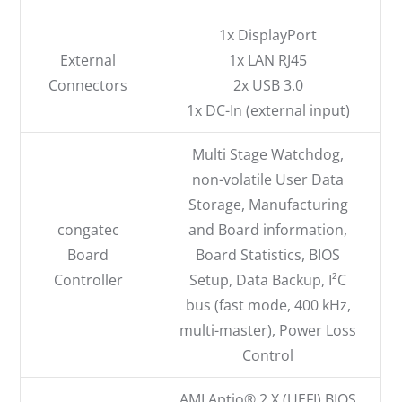
1x DisplayPort
External
1x LAN RJ45
Connectors
2x USB 3.0
1x DC-In (external input)
Multi Stage Watchdog,
non-volatile User Data
Storage, Manufacturing
congatec
and Board information,
Board
Board Statistics, BIOS
Controller
Setup, Data Backup, I²C
bus (fast mode, 400 kHz,
multi-master), Power Loss
Control
AMI Aptio® 2.X (UEFI) BIOS