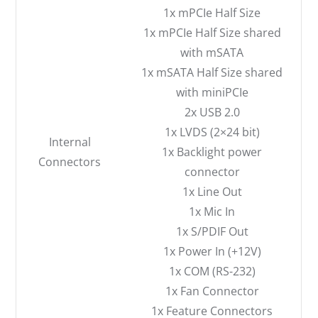
1x mPCIe Half Size
1x mPCIe Half Size shared
with mSATA
1x mSATA Half Size shared
with miniPCIe
2x USB 2.0
1x LVDS (2×24 bit)
Internal
1x Backlight power
Connectors
connector
1x Line Out
1x Mic In
1x S/PDIF Out
1x Power In (+12V)
1x COM (RS-232)
1x Fan Connector
1x Feature Connectors