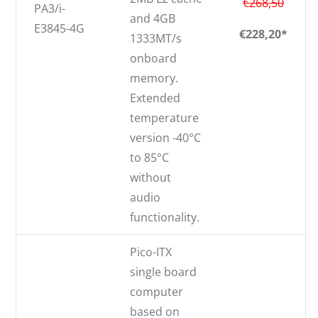
€268,50
PA3/i-
and 4GB
E3845-4G
€228,20*
1333MT/s
onboard
memory.
Extended
temperature
version -40°C
to 85°C
without
audio
functionality.
Pico-ITX
single board
computer
based on