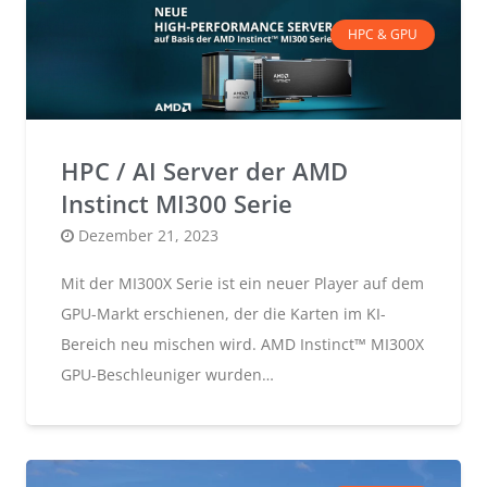
HPC & GPU
HPC / AI Server der AMD
Instinct MI300 Serie
Posted
Dezember 21, 2023
on
Mit der MI300X Serie ist ein neuer Player auf dem
GPU-Markt erschienen, der die Karten im KI-
Bereich neu mischen wird. AMD Instinct™ MI300X
GPU-Beschleuniger wurden…