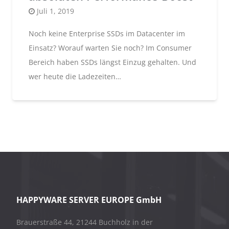
Posted
Juli 1, 2019
on
Noch keine Enterprise SSDs im Datacenter im
Einsatz? Worauf warten Sie noch? Im Consumer
Bereich haben SSDs längst Einzug gehalten. Und
wer heute die Ladezeiten…
HAPPYWARE SERVER EUROPE GmbH
Brauerstraße 44, 21244 Buchholz in der