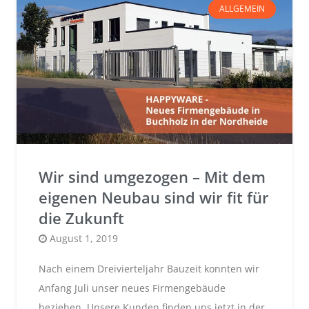
ALLGEMEIN
Wir sind umgezogen – Mit dem
eigenen Neubau sind wir fit für
die Zukunft
Posted
August 1, 2019
on
Nach einem Dreivierteljahr Bauzeit konnten wir
Anfang Juli unser neues Firmengebäude
beziehen. Unsere Kunden finden uns jetzt in der