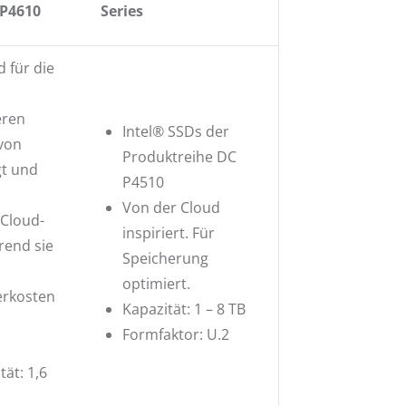
 P4610
Series
 für die
eren
Intel® SSDs der
 von
Produktreihe DC
gt und
P4510
Von der Cloud
Cloud-
inspiriert. Für
rend sie
Speicherung
optimiert.
erkosten
Kapazität: 1 – 8 TB
Formfaktor: U.2
ät: 1,6