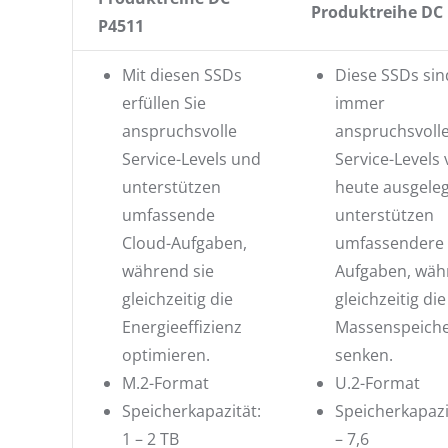
Produktreihe DC
P4511
Mit diesen SSDs
Diese SSDs sind
erfüllen Sie
immer
anspruchsvolle
anspruchsvoll
Service-Levels und
Service-Levels
unterstützen
heute ausgele
umfassende
unterstützen
Cloud-Aufgaben,
umfassendere 
während sie
Aufgaben, wäh
gleichzeitig die
gleichzeitig die
Energieeffizienz
Massenspeich
optimieren.
senken.
M.2-Format
U.2-Format
Speicherkapazität:
Speicherkapazit
1 – 2 TB
– 7,6