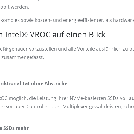
höpft werden.
r komplex sowie kosten- und energieeffizienter, als hardwar
m Intel® VROC auf einen Blick
l® genauer vorzustellen und alle Vorteile ausführlich zu b
h zusammengefasst.
unktionalität ohne Abstriche!
VROC möglich, die Leistung Ihrer NVMe-basierten SSDs voll 
sor über Controller oder Multiplexer gewährleisten, schon
e SSDs mehr