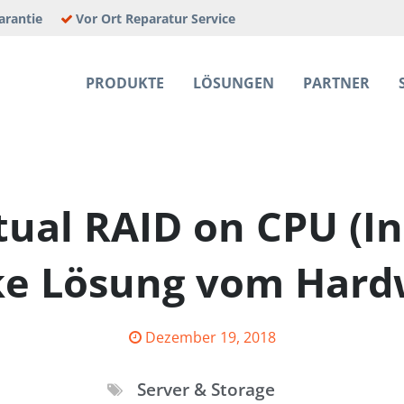
arantie
Vor Ort Reparatur Service
PRODUKTE
LÖSUNGEN
PARTNER
E JOBS
tual RAID on CPU (I
rke Lösung vom Hard
Posted
Dezember 19, 2018
on
Server & Storage