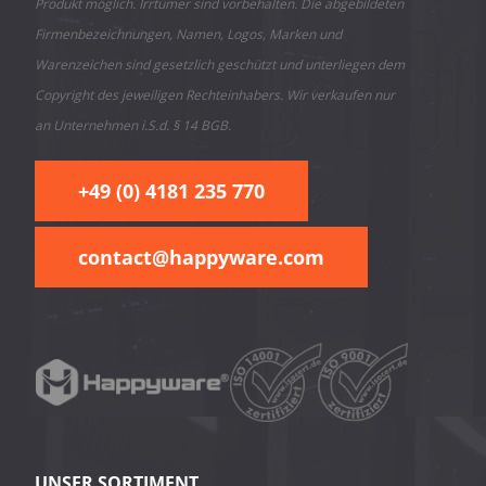
Produkt möglich. Irrtümer sind vorbehalten. Die abgebildeten
Firmenbezeichnungen, Namen, Logos, Marken und
Warenzeichen sind gesetzlich geschützt und unterliegen dem
Copyright des jeweiligen Rechteinhabers. Wir verkaufen nur
an Unternehmen i.S.d. § 14 BGB.
+49 (0) 4181 235 770
contact@happyware.com
UNSER SORTIMENT