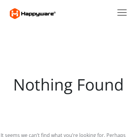
Skip
to
content
HAPPYWARE JOBS
Nothing Found
It seems we can’t find what you’re looking for. Perhaps