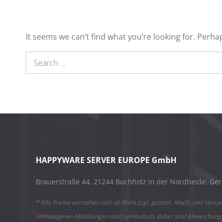
It seems we can’t find what you’re looking for. Perha
Search
for:
HAPPYWARE SERVER EUROPE GmbH
Brauerstraße 44, 21244 Buchholz in der Nordheide, Ge
* Alle Preise verstehen sich ab Werk zzgl. gesetzl. MwSt. und Versa
vorhandenen Abbildungen sind symbolisch, daher sind Abweichung