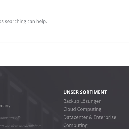
ps searching can help.
UNSER SORTIMENT
Backup Lösungen
rmany
Cloud Computing
Datacenter & Enterprise
ndkosten. Alle
Computing
en von dem tatsächlichen